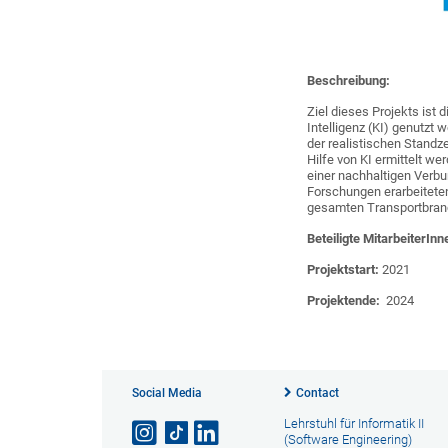
Beschreibung:
Ziel dieses Projekts ist 
Intelligenz (KI) genutzt 
der realistischen Standz
Hilfe von KI ermittelt w
einer nachhaltigen Verb
Forschungen erarbeitete
gesamten Transportbra
Beteiligte MitarbeiterInn
Projektstart:
2021
Projektende:
2024
Social Media
Contact
Lehrstuhl für Informatik II
(Software Engineering)