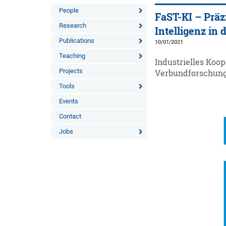
People
FaST-KI – Präz
Research
Intelligenz in
Publications
10/01/2021
Teaching
Industrielles Koo
Projects
Verbundforschung
Tools
Events
Contact
Jobs