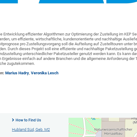
die Entwicklung effizienter Algorithmen zur Optimierung der Zustellung im KEP Se
werden, um effiziente, wirtschaftliche, kundenorientierte und nachhaltige Ausli
eitprognose pro Zustellungsvorgang soll die Aufteilung auf Zustelltouren unter
erden. Durch dieses Projekt soll eine effiziente und nachhaltige Paketzustellu
undzustellung unterschiedlicher Paketzusteller genutzt werden kann. Es kann d
n Ergebnisse einfach auf andere Branchen und die allgemeine Anforderung der 
nche zugutekommen.
en:
Marius Hadry
,
Veronika Lesch
How to Find Us
Hubland Süd, Geb. M2