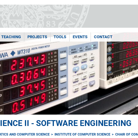
TEACHING
PROJECTS
TOOLS
EVENTS
CONTACT
ENCE II - SOFTWARE ENGINEERING
ATICS AND COMPUTER SCIENCE
INSTITUTE OF COMPUTER SCIENCE
CHAIR OF COM