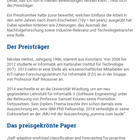
Detail, das ich nun in meinen Bewerbungen nennen kann“, freut sich
der Preisträger.
Ein Preiskomitee hatte zuvor bewertet, welchen Einfluss die Arbeit in
den zehn Jahren nach ihrem Erscheinen (10y = ten years) ausgeübt hat.
Dabei spielten Kriterien wie Zitierungen, das Ausmaß der
Nachfolgeforschung sowie Industrie-Relevanz und Technologietransfer
eine Rolle.
Der Preisträger
Nikolas Herbst, Jahrgang 1986, stammt aus Konstanz. Von 2006 bis
2012 studierte er Informatik am Karlsruher Institut für Technologie
(KIT). 2013 nahm er eine Stelle als wissenschaftlicher Mitarbeiter am
KIT-nahen Forschungszentrum für Informatik (FZI) an in der Gruppe
von Professor Ralf Reussner an.
2014 wechselte er an die Universität Würzburg, um am neu
gegründeten Lehrstuhl für Informatik II (Software Engineering) unter
der Betreuung von Professor Samuel Kounev seine Promotion
fortzusetzen. Sein Diplom-Thema brachte ihm schon damals eine
Auszeichnung ein, eine IBM PhD Fellowship. 2018 verteidigte er seine
Doktorarbeit an der JMU mit der Auszeichnung „summa cum laude“.
Das preisgekrönte Paper
„Self-adaptive workload classification and forecasting for proactive