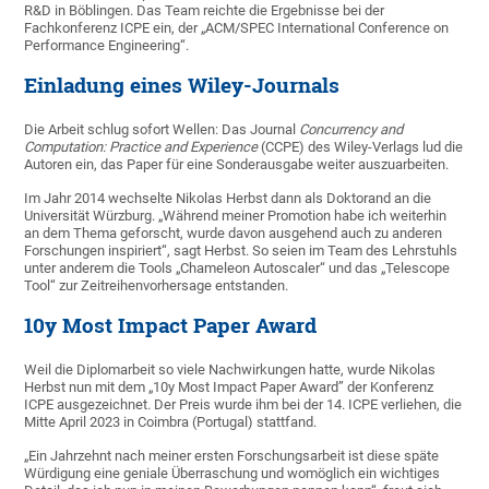
R&D in Böblingen. Das Team reichte die Ergebnisse bei der
Fachkonferenz ICPE ein, der „ACM/SPEC International Conference on
Performance Engineering“.
Einladung eines Wiley-Journals
Die Arbeit schlug sofort Wellen: Das Journal
Concurrency and
Computation: Practice and Experience
(CCPE) des Wiley-Verlags lud die
Autoren ein, das Paper für eine Sonderausgabe weiter auszuarbeiten.
Im Jahr 2014 wechselte Nikolas Herbst dann als Doktorand an die
Universität Würzburg. „Während meiner Promotion habe ich weiterhin
an dem Thema geforscht, wurde davon ausgehend auch zu anderen
Forschungen inspiriert“, sagt Herbst. So seien im Team des Lehrstuhls
unter anderem die Tools „Chameleon Autoscaler“ und das „Telescope
Tool“ zur Zeitreihenvorhersage entstanden.
10y Most Impact Paper Award
Weil die Diplomarbeit so viele Nachwirkungen hatte, wurde Nikolas
Herbst nun mit dem „10y Most Impact Paper Award” der Konferenz
ICPE ausgezeichnet. Der Preis wurde ihm bei der 14. ICPE verliehen, die
Mitte April 2023 in Coimbra (Portugal) stattfand.
„Ein Jahrzehnt nach meiner ersten Forschungsarbeit ist diese späte
Würdigung eine geniale Überraschung und womöglich ein wichtiges