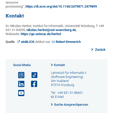
resource
provisioning“,
https://dl.acm.org/doi/10.1145/2479871.2479899
Kontakt
Dr. Nikolas Herbst, Institut für Informatik, Universität Würzburg, T +49
931 31-83059,
nikolas.herbst@uni-wuerzburg.de
,
Webseite:
https://go.uniwue.de/herbst
Quelle
:
einBLICK
-Artikel von
Robert Emmerich
Zurück
Social Media
Kontakt
Lehrstuhl für Informatik II
(Software Engineering)
Am Hubland
97074 Würzburg
Tel.: +49 931 31-86601
E-Mail
Suche Ansprechperson