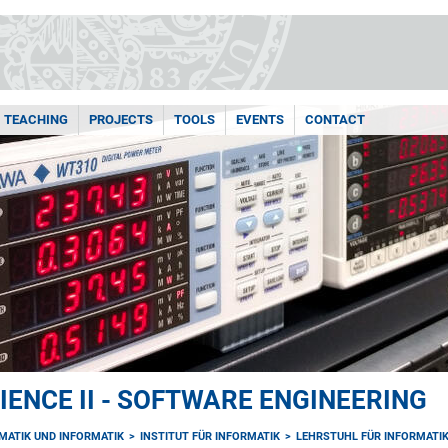
TEACHING
PROJECTS
TOOLS
EVENTS
CONTACT
ENCE II - SOFTWARE ENGINEERING
MATIK UND INFORMATIK
INSTITUT FÜR INFORMATIK
LEHRSTUHL FÜR INFORMATIK 