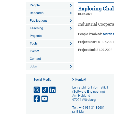
People
Exploring Chal
Research
01.07.2021
Publications
Industrial Coopera
Teaching
People involved:
Martin 
Projects
Project Start:
01.07.202
Tools
Project End:
31.07.2022
Events
Contact
Jobs
Social Media
Kontakt
Lehrstuhl für Informatik II
(Software Engineering)
Am Hubland
97074 Würzburg
Tel.: +49 931 31-86601
E-Mail