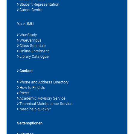
Student Representation
Career Centre
Your JMU
WueStudy
WueCampus
Class Schedule
Online-Enrolment
Library Catalogue
Contact
Phone and Address Directory
How to Find Us
Press
Academic Advisory Service
Technical Maintenance Service
Need help quickly?
Seitenoptionen