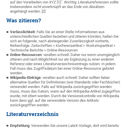
auf den Vorarbeiten von XYZ [1].". Wichtig: Literaturreferenzen sollte
insbesondere
nicht
unverknüpft an das Ende von Absätzen
angehängt werden. [2]
Was zitieren?
Verlässlichkeit:
Falls Sie an einer Stelle Informationen aus
unterschiedlichen Quellen beziehen und zitieren könnten, halten Sie
sich an folgende, nach absteigender Zuverlässigkeit sortierte,
Reihenfolge: Zeitschriften > Konferenzartikel > Workshopartikel >
Technische Berichte > Online-Ressourcen
Online-Ressourcen:
veralten schnell. Daher nur wenn unumgänglich
zitieren und nach Möglichkeit nur als Ergänzung zu einer anderen
Referenz oder eines Literaturverzeichniseintrags nutzen. In jedem
Fall muss das Zugriffsdatum bei einer Online-Ressource gelistet
werden.
Wikipedia-Einträge:
veralten auch schnell. Daher sollten lieber
alternative Quellen für Definitionen (wie Standards oder Fachbücher)
verwendet werden. Falls auf Wikipedia zurückgegriffen werden
muss, muss das Datum, wann auf den Wikipedia-Artikel zugegriffen
wurde, mit zitiert werden. Durch die Versionskontrolle von Wikipedia
kann dann ggf. auf die verwendete Version des Artikels
zurückgegriffen werden.
Literaturverzeichnis
Empfehlung
: Verwenden Sie unsere LateX-Vorlage, dort wird bereits