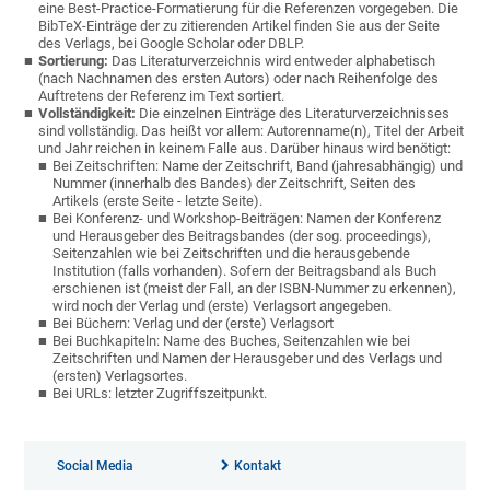
eine Best-Practice-Formatierung für die Referenzen vorgegeben. Die
BibTeX-Einträge der zu zitierenden Artikel finden Sie aus der Seite
des Verlags, bei Google Scholar oder DBLP.
Sortierung:
Das Literaturverzeichnis wird entweder alphabetisch
(nach Nachnamen des ersten Autors) oder nach Reihenfolge des
Auftretens der Referenz im Text sortiert.
Vollständigkeit:
Die einzelnen Einträge des Literaturverzeichnisses
sind vollständig. Das heißt vor allem: Autorenname(n), Titel der Arbeit
und Jahr reichen in keinem Falle aus. Darüber hinaus wird benötigt:
Bei Zeitschriften: Name der Zeitschrift, Band (jahresabhängig) und
Nummer (innerhalb des Bandes) der Zeitschrift, Seiten des
Artikels (erste Seite - letzte Seite).
Bei Konferenz- und Workshop-Beiträgen: Namen der Konferenz
und Herausgeber des Beitragsbandes (der sog. proceedings),
Seitenzahlen wie bei Zeitschriften und die herausgebende
Institution (falls vorhanden). Sofern der Beitragsband als Buch
erschienen ist (meist der Fall, an der ISBN-Nummer zu erkennen),
wird noch der Verlag und (erste) Verlagsort angegeben.
Bei Büchern: Verlag und der (erste) Verlagsort
Bei Buchkapiteln: Name des Buches, Seitenzahlen wie bei
Zeitschriften und Namen der Herausgeber und des Verlags und
(ersten) Verlagsortes.
Bei URLs: letzter Zugriffszeitpunkt.
Social Media
Kontakt