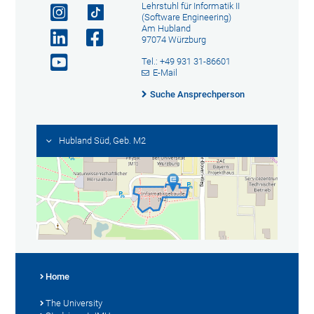
Lehrstuhl für Informatik II
(Software Engineering)
Am Hubland
97074 Würzburg
Tel.: +49 931 31-86601
E-Mail
Suche Ansprechperson
Hubland Süd, Geb. M2
Home
The University