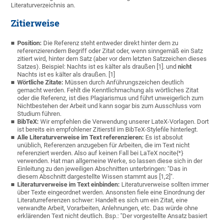
Literaturverzeichnis an.
Zitierweise
Position:
Die Referenz steht entweder direkt hinter dem zu
referenzierendem Begriff oder Zitat oder, wenn sinngemäß ein Satz
zitiert wird, hinter dem Satz (aber vor dem letzten Satzzeichen dieses
Satzes). Beispiel: Nachts ist es kälter als draußen [1]. und
nicht
Nachts ist es kälter als draußen. [1]
Wörtliche Zitate:
Müssen durch Anführungszeichen deutlich
gemacht werden. Fehlt die Kenntlichmachung als wörtliches Zitat
oder die Referenz, ist dies Plagiarismus und führt unweigerlich zum
Nichtbestehen der Arbeit und kann sogar bis zum Ausschluss vom
Studium führen.
BibTeX:
Wir empfehlen die Verwendung unserer LateX-Vorlagen. Dort
ist bereits ein empfohlener Zitierstil im BibTeX-Stylefile hinterlegt.
Alle Literaturverweise im Text referenzieren:
Es ist absolut
unüblich, Referenzen anzugeben für Arbeiten, die im Text nicht
referenziert werden. Also auf keinen Fall bei LaTeX nocite{*}
verwenden. Hat man allgemeine Werke, so lassen diese sich in der
Einleitung zu den jeweiligen Abschnitten unterbringen: "Das in
diesem Abschnitt dargestellte Wissen stammt aus [1,2]".
Literaturverweise im Text einbinden:
Literaturverweise sollten immer
über Texte eingeordnet werden. Ansonsten fiele eine Einordnung der
Literaturreferenzen schwer: Handelt es sich um ein Zitat, eine
verwandte Arbeit, Vorarbeiten, Anlehnungen, etc. Das würde ohne
erklärenden Text nicht deutlich. Bsp.: "Der vorgestellte Ansatz basiert