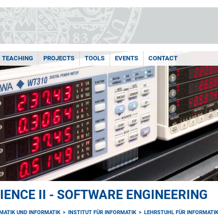
TEACHING
PROJECTS
TOOLS
EVENTS
CONTACT
ENCE II - SOFTWARE ENGINEERING
MATIK UND INFORMATIK
INSTITUT FÜR INFORMATIK
LEHRSTUHL FÜR INFORMATIK 