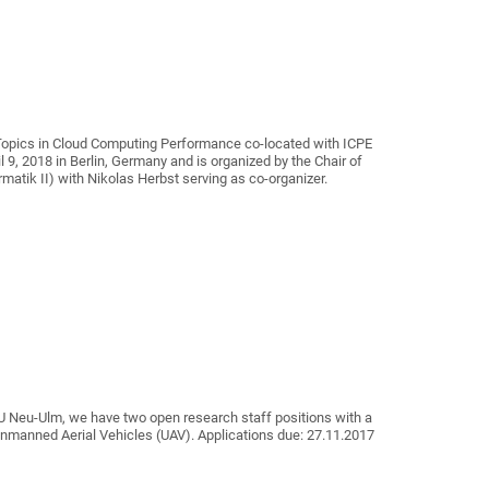
opics in Cloud Computing Performance co-located with ICPE
l 9, 2018 in Berlin, Germany and is organized by the Chair of
matik II) with Nikolas Herbst serving as co-organizer.
U Neu-Ulm, we have two open research staff positions with a
Unmanned Aerial Vehicles (UAV). Applications due: 27.11.2017