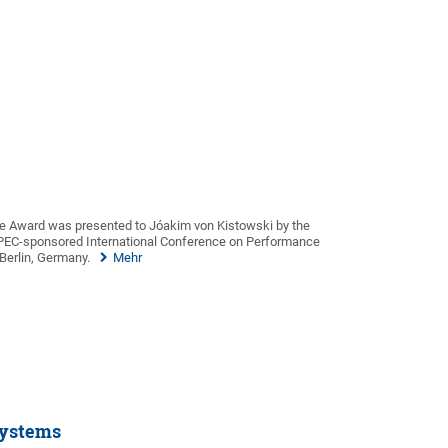
 Award was presented to Jóakim von Kistowski by the
SPEC-sponsored International Conference on Performance
Berlin, Germany.
Mehr
Systems