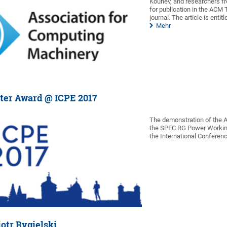
Kounev, and researchers fr
for publication in the AC
journal. The article is enti
Mehr
ter Award @ ICPE 2017
The demonstration of the A
the SPEC RG Power Working
the International Conferen
iotr Rygielski