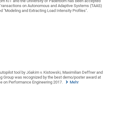
om KIT and the University of Paderborn has been accepted
M Transactions on Autonomous and Adaptive Systems (TAAS)
tled "Modeling and Extracting Load Intensity Profiles".
utopilot tool by Jóakim v. Kistowski, Maximilian Deffner and
 Group was recognized by the best demo/poster award at
ce on Performance Engineering 2017.
Mehr