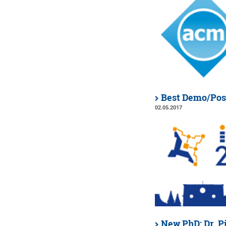
Best Demo/Pos
02.05.2017
New PhD: Dr. P