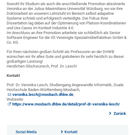
Sowohl ihr Studium als auch die anschließende Promotion absolvierte
Veronika an der Julius-Maximilians-Universität Würzburg, wo sie ihre
Doktorarbeit an unserem Lehrstuhl im Bereich selbst-adapative
Systeme schrieb und erfolgreich verteidigte. Der Fokus ihrer
Dissertation lag dabei auf der Optimierung von Platoon-Koordinationen
und Use Cases im Kontext Industrie 4.0.
Im Anschluss an ihre Promotion arbeitete sie schließlich als Senior
Software Engineer für die VS Vereinigte Spezialmöbelfabriken GmbH &
Co. KG.
Für Ihren nächsten großen Schritt als Professorin an der DHWB
wünschen wir ihr alles Gute und gratulieren ihr sehr herzlich zu dieser
großartigen Leistung!
Herzlichen Glückwunsch, Prof. Dr. Lesch!
Kontakt
Prof. Dr. Veronika Lesch, Studiengang Angewandte Informatik, Duale
Hochschule Baden-Württemberg Mosbach,
veronika.lesch@mosbach.dhbw.de
,
Webseite:
https://www.mosbach.dhbw.de/detail/prof-dr-veronika-lesch/
Zurück
Social Media
Kontakt