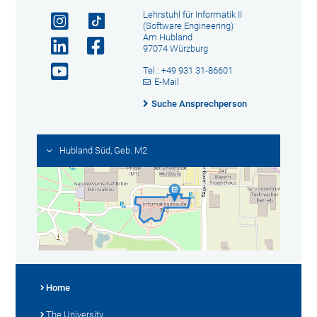
Lehrstuhl für Informatik II
(Software Engineering)
Am Hubland
97074 Würzburg
Tel.: +49 931 31-86601
E-Mail
Suche Ansprechperson
Hubland Süd, Geb. M2
Home
The University