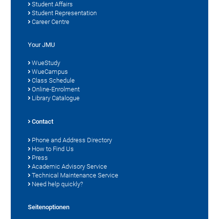
Student Affairs
Student Representation
Career Centre
Your JMU
WueStudy
WueCampus
Class Schedule
Online-Enrolment
Library Catalogue
Contact
Phone and Address Directory
How to Find Us
Press
Academic Advisory Service
Technical Maintenance Service
Need help quickly?
Seitenoptionen